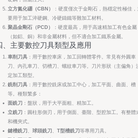
立方氮化硼（CBN）
：硬度僅次于金剛石，熱穩定性極佳，
要用于加工淬硬鋼、冷硬鑄鐵等難加工材料。
聚晶金剛石（PCD）
：硬度最高，用于高速精加工有色金屬
（如鋁、銅）和非金屬材料，但不適合加工鐵系金屬。
四、主要數控刀具類型及應用
車削刀具
：用于數控車床，加工回轉體零件。常見有外圓車
刀、內孔車刀、切槽刀、螺紋車刀等。刀片形狀（主偏角）
定加工類型。
銑削刀具
：用于數控銑床或加工中心，加工平面、曲面、槽
等。種類繁多：
面銑刀
：盤狀，用于大平面粗、精加工。
立銑刀
：圓柱形側刃，用于側面、臺階、型腔加工。有整體
和機夾式。
鍵槽銑刀
、
球頭銑刀
、
T型槽銑刀
等專用刀具。