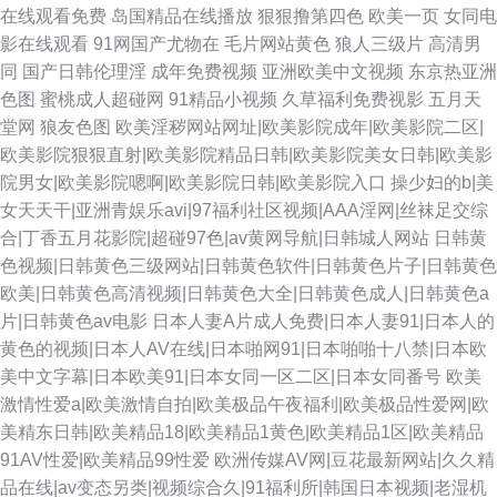
在线观看免费
岛国精品在线播放
狠狠撸第四色
欧美一页
女同电
影在线观看
91网国产尤物在
毛片网站黄色
狼人三级片
高清男
同
国产日韩伦理淫
成年免费视频
亚洲欧美中文视频
东京热亚洲
色图
蜜桃成人超碰网
91精品小视频
久草福利免费视影
五月天
堂网
狼友色图
欧美淫秽网站网址|欧美影院成年|欧美影院二区|
欧美影院狠狠直射|欧美影院精品日韩|欧美影院美女日韩|欧美影
院男女|欧美影院嗯啊|欧美影院日韩|欧美影院入口
操少妇的b|美
女天天干|亚洲青娱乐avi|97福利社区视频|AAA淫网|丝袜足交综
合|丁香五月花影院|超碰97色|av黄网导航|日韩城人网站
日韩黄
色视频|日韩黄色三级网站|日韩黄色软件|日韩黄色片子|日韩黄色
欧美|日韩黄色高清视频|日韩黄色大全|日韩黄色成人|日韩黄色a
片|日韩黄色av电影
日本人妻A片成人免费|日本人妻91|日本人的
黄色的视频|日本人AV在线|日本啪网91|日本啪啪十八禁|日本欧
美中文字幕|日本欧美91|日本女同一区二区|日本女同番号
欧美
激情性爱a|欧美激情自拍|欧美极品午夜福利|欧美极品性爱网|欧
美精东日韩|欧美精品18|欧美精品1黄色|欧美精品1区|欧美精品
91AV性爱|欧美精品99性爱
欧洲传媒AV网|豆花最新网站|久久精
品在线|av变态另类|视频综合久|91福利所|韩国日本视频|老湿机