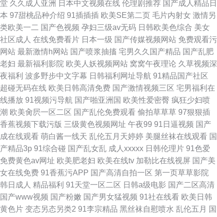
堂
久久成人亚洲
日本中文视频在线
伦理剧推荐
国产成人精品日
本
97甜桃品种介绍
91插插插
欧美SE第二页
毛片内射女
激情另
类欧美一二
国产色视频
孕妇三级av无码
日韩欧美色综合
美女
社区成人
在线免费看片
日本一级
国产传媒视频网站
免费观看污
网站
最新激情h网站
国产喷浆抽搐
宅男久久国产精品
国产乱肥
老妇
最新福利影院
欧美人妖视频网站
窝窝午夜理论
久草视频深
夜福利
波多野步中文字幕
日韩福利网址导航
91精品国产社区
超碰无码在线
欧美日韩高清免费
国产激情视频三区
宅男福利在
线播放
91视频污导航
国产啪亚洲国
欧美性爱密臀
疯狂少妇喷
潮
欧美肏屄一区二区
国产乱伦免费观看
偷拍草草草
97狠狠插
香蕉视频下载污版
三级黄色视频网址
午夜99
91日逼视频
国产
成在线观看
萌白酱一线天
乱伦五月天婷婷
美腿丝袜在线观看
国
产精品3p
91综合碰
国产乱女乱
成人xxxxx
日韩伦理片
91色爱
免费黄色av网址
欧美肥老妇
欧美在线tv
加勒比在线视屏
国产美
女在线免费
91香蕉污APP
国产高清自拍一区
第一页草草影院
韩日成人
精品福利
91天堂一区二区
日韩a级电影
国产二区高清
国产www视频
国产粉嫩
国产男女猛视频
91社在线看
欧美日韩
黄色片
变态另态另类2
91李宗精品
黑丝袜自慰喷水
乱伦五月
国