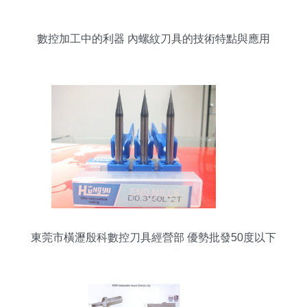
數控加工中的利器 內螺紋刀具的技術特點與應用
東莞市橫瀝殷科數控刀具經營部 優勢批發50度以下
不銹鋼微小徑平銑刀，直徑0.3~0.9mm