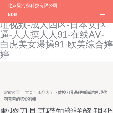
影音先锋伪娘-91一区二区视
北京星河秋科技有限公司
频-蜜桃视频在线观看-91网
MENU
址视频-成人四区-日本女抠
逼-人人摸人人91-在线AⅤ-
白虎美女爆操91-欧美综合婷
婷
當前位置：
首頁
>
產品大全
>
數控刀具基礎知識詳解 現代
制造業的核心利器
數控刀具基礎知識詳解 現代