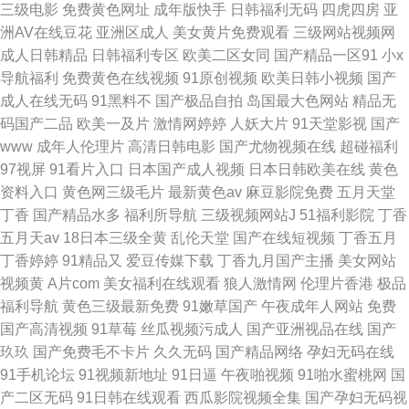
三级电影
免费黄色网址
成年版快手
日韩福利无码
四虎四房
亚
洲AV在线豆花
亚洲区成人
美女黄片免费观看
三级网站视频网
成人日韩精品
日韩福利专区
欧美二区女同
国产精品一区91
小x
导航福利
免费黄色在线视频
91原创视频
欧美日韩小视频
国产
成人在线无码
91黑料不
国产极品自拍
岛国最大色网站
精品无
码国产二品
欧美一及片
激情网婷婷
人妖大片
91天堂影视
国产
www
成年人伦理片
高清日韩电影
国产尤物视频在线
超碰福利
97视屏
91看片入口
日本国产成人视频
日本日韩欧美在线
黄色
资料入口
黄色网三级毛片
最新黄色av
麻豆影院免费
五月天堂
丁香
国产精品水多
福利所导航
三级视频网站J
51福利影院
丁香
五月天av
18日本三级全黄
乱伦天堂
国产在线短视频
丁香五月
丁香婷婷
91精品又
爱豆传媒下载
丁香九月国产主播
美女网站
视频黄
A片com
美女福利在线观看
狼人激情网
伦理片香港
极品
福利导航
黄色三级最新免费
91嫩草国产
午夜成年人网站
免费
国产高清视频
91草莓
丝瓜视频污成人
国产亚洲视品在线
国产
玖玖
国产免费毛不卡片
久久无码
国产精品网络
孕妇无码在线
91手机论坛
91视频新地址
91日逼
午夜啪视频
91啪水蜜桃网
国
产二区无码
91日韩在线观看
西瓜影院视频全集
国产孕妇无码视