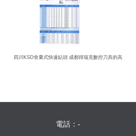
四川KSD舍棄式快速鉆頭 成都得瑞克數控刀具的高
性價比之選
電話：-