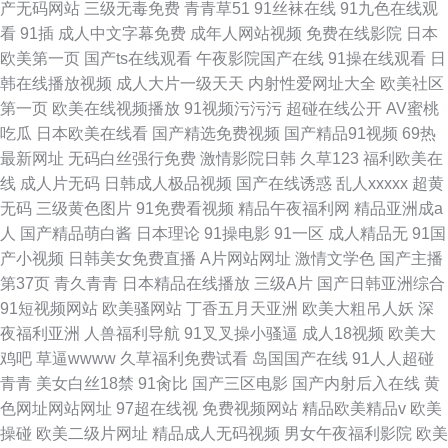
产无码网站
三级无毒免费
青青草51
91丝袜在线
91九色在线观
看
91插
成人中文字幕免费
成年人网站视频
免费在线影院
日本
欧美第一页
国产ts在线观看
午夜影院国产在线
91操在线观看
日
韩在线播放视频
成人大片一级天天
内射性爱网址大全
欧美社区
第一页
欧美在线视频播放
91视频污污污
超碰在线公开
AV蜜桃
吃瓜
日本欧美在线看
国产精选免费视频
国产精品91视频
69热
最新网址
无码白丝强行免费
激情影院日韩
久草123
福利欧美在
线
成人片无码
日韩成人极品视频
国产在线诱惑
乱人xxxxx
超黄
无码
三级黄色图片
91免费看视频
精品午夜福利网
精品亚洲成a
人
国产精品萌白酱
日本理论
91操电影
91一区
成人精品无
91国
产小视频
日韩美女免费直播
A片网站网址
激情文学色
国产主播
第37页
青久青青
日本精品在线播放
三级A片
国产日韩亚洲综合
91短视频网站
欧美骚网站
丁香五月天亚洲
欧美大粗吊人妖
深
夜福利亚洲
人兽福利导航
91叉叉操小骚逼
成人18视频
欧美大
鸡吧
草逼wwww
久草福利免费试看
岛国国产在线
91人人超碰
青青
美女白丝18禁
91肏比
国产三区电影
国产内射后入在线
黄
色网址网站网址
97超在线视
免费视频网站
精品欧美精品v
欧美
操碰
欧美二级片网址
精品成人无码视频
男女午夜福利影院
欧美