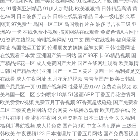
国产ts视频网站
国产美女视频网站
91视频成人下载
国产无码色
色
91香蕉亚洲精品
91伊人加勒比
欧美狠狠插
日韩精品高清
黄
色av网
日本波多野吉衣
日韩在线观看精品
日本一级电影
久草
网页
97免费艹
岛国一区二区
岛国动作片在
波多野吉衣三级
亚
洲AV一卡
在线免费小视频
搞黄网站在线观看
免费色情A片网扯
91资源在线视频
蜜桃视频网站
91中文
国产在线视频
福利爱爱
网址
岛国搬运工首页
伦理朋友的妈妈
丝袜女同
日韩性爱网址
在线观看日本黄
亚洲国产第一网站
国产99不卡
66精品视频
国
产精品探花一区
成人免费国产大片
国产在线网址观看
欧美激情
日韩
国产精品无码亚洲
国产一区二区黄片
喷潮一区
福利姬足交
在线看
成人午夜网址
五月花无码视频
青青草国产
欧美日韩乱
国产屁屁第一页
91国产视频网
性爱草逼91AV
免费欧美视频
欧
美岛国一区二区
少妇喷水18禁
51漫画APP
丁香五月花激情网
欧美爱爱tv视频
免费五月丁香视频
97香蕉超级碰碰
国产免费看
二区
三级黄色片网站
综合网黄
在线播放观看
欧美电影在线
伦
理片在哪里看
蜜桃午夜网
久草资源在
日本三级大全
久久福利
福利所导航视频
成人片免费
国产第9页
中文字幕bt原声
三级日
韩欧美
午夜视频123
日本推理片
丁香五月网站
国产免费看视频