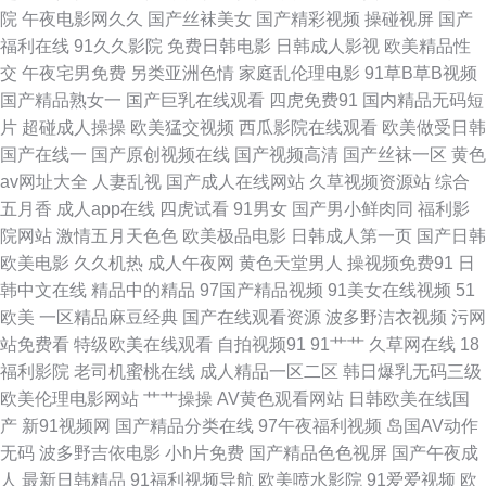
院
午夜电影网久久
国产丝袜美女
国产精彩视频
操碰视屏
国产
航 黄色片网站 久草手机在线视频 大香蕉色 久久情爱网 97超碰成人网站 AV
福利在线
91久久影院
免费日韩电影
日韩成人影视
欧美精品性
交
午夜宅男免费
另类亚洲色情
家庭乱伦理电影
91草B草B视频
影音资源站 无码理论影院 欧美亚综合网 狠狠干快播 黄色成人AV网 91n线免
国产精品熟女一
国产巨乳在线观看
四虎免费91
国内精品无码短
片
超碰成人操操
欧美猛交视频
西瓜影院在线观看
欧美做受日韩
费观看 av在线撸撸 日本情色2区3区 激情试看三级 久久资源网站无码 91大
国产在线一
国产原创视频在线
国产视频高清
国产丝袜一区
黄色
av网址大全
人妻乱视
国产成人在线网站
久草视频资源站
综合
神黑丝在线 超碰九九 操碰日韩 欧美老妇性交 欧美三级免费电影 久久性欲网
五月香
成人app在线
四虎试看
91男女
国产男小鲜肉同
福利影
院网站
激情五月天色色
欧美极品电影
日韩成人第一页
国产日韩
亚洲色图欧洲 一本道操逼网 俺去射丁香 91大师 蜜桃精品一二区 另类成人专
欧美电影
久久机热
成人午夜网
黄色天堂男人
操视频免费91
日
韩中文在线
精品中的精品
97国产精品视频
91美女在线视频
51
区 91色se 97精频 aa殴美 伊人久久网站 性爱综合区 玖玖玖玖色 午夜无码福
欧美
一区精品麻豆经典
国产在线观看资源
波多野洁衣视频
污网
站免费看
特级欧美在线观看
自拍视频91
91艹艹
久草网在线
18
利影院 91tv视频链接 免费人人妻导航 在线老性爱乱 国产HD天美传媒 丁香
福利影院
老司机蜜桃在线
成人精品一区二区
韩日爆乳无码三级
欧美伦理电影网站
艹艹操操
AV黄色观看网站
日韩欧美在线国
五月综合网 韩国av永久无码 91香蕉小视频 人人槽人人 97国产在线观看 九
产
新91视频网
国产精品分类在线
97午夜福利视频
岛国AV动作
无码
波多野吉依电影
小h片免费
国产精品色色视屏
国产午夜成
一老司机福利 日本韩国操逼 日本妈妈伦理 色色韩日 久草手机在线视频 91va
人
最新日韩精品
91福利视频导航
欧美喷水影院
91爱爱视频
欧