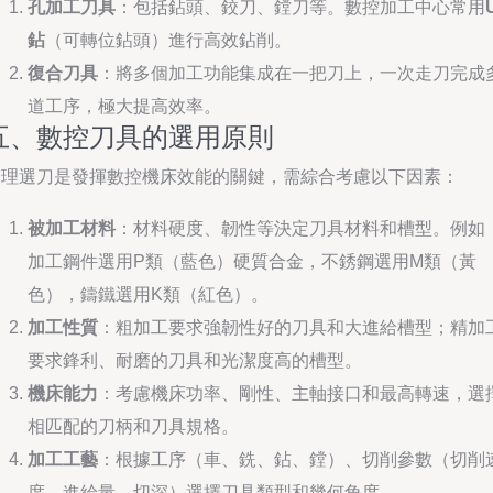
孔加工刀具
：包括鉆頭、鉸刀、鏜刀等。數控加工中心常用
鉆
（可轉位鉆頭）進行高效鉆削。
復合刀具
：將多個加工功能集成在一把刀上，一次走刀完成
道工序，極大提高效率。
五、數控刀具的選用原則
合理選刀是發揮數控機床效能的關鍵，需綜合考慮以下因素：
被加工材料
：材料硬度、韌性等決定刀具材料和槽型。例如
加工鋼件選用P類（藍色）硬質合金，不銹鋼選用M類（黃
色），鑄鐵選用K類（紅色）。
加工性質
：粗加工要求強韌性好的刀具和大進給槽型；精加
要求鋒利、耐磨的刀具和光潔度高的槽型。
機床能力
：考慮機床功率、剛性、主軸接口和最高轉速，選
相匹配的刀柄和刀具規格。
加工工藝
：根據工序（車、銑、鉆、鏜）、切削參數（切削
度、進給量、切深）選擇刀具類型和幾何角度。