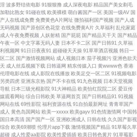
淫
波多野结依电影
91狠狠撸
成人深夜电影
精品国产美女剃毛
下载 97国产 韩国91大片 久热视频精品 大香蕉肏屄 色色五月婷婷天 欧美性
加勒比熟女
91碰在线
欧美裸模
萌白酱国产一区
美国一级AV
国
产人在线成免费
免费黄色A片网址
微拍福利国产视频
国产人成
爱一区区 另类综合变态 99拍99视频 亚洲97在线视频 午夜剧场欧美 亚洲另
无码视频
国产原创区色花堂
在线免费黄A片
久草福利
乱伦家庭
成人午夜免费视频
人妖射精
国产屁屁
国产精品天干天
国产精品
类小说网 狠狠操导航 www麻豆 久草网站在线 www性福导航 日韩综合色网
午夜一区
中文字幕无码人妻
日本不卡二区
国产日韩91
久草福
利视频网
91日日夜夜91
超碰碰天天操
91草草酒店视频
韩日一
亚洲天堂色网站 超碰91最新 国产精品夜夜 九九这里是精品 AV熟女闻香 99
区二区
国产激情视频网站
成人视频日本
茄子视频污
亚洲色欲天
天
成人丝瓜视频下载
日韩逼网
精东传媒入口
黄wwww色
香港
精品在这里 俺去也综合网 超碰91人人 午夜AV电影福利 日韩综合 东方影库
伦理电影在线
成人影院在线播放
欧美足交一区二区
91视频电影
另类四虎
亚洲东京热
国产不卡在线
91九色视频
日本天堂视频
av 超碰人人操人人摸 变态另类AV在线 人人插91 影音先锋男人站 91视频观
导航
日本三级光棍影院
91大神精品
欧美怡红院院二区
爱豆传
媒观看网站
综合日韩欧美
草逼网首页
国产日韩精品91
91视频
看# 人人妻人人操91 91超碰在线长腿 日美黄色网 欧美18区 黄色天堂网 黑丝
网站在线
69性影院
福利资源在线
91自拍最新网址
青青草国产
成人
黄色岛国网站
欧美一xxxxx
欧美gayv
91色情激情网
中国韩
巨乳极品 91五月天超碰 白洁福利视频 91青青操网站 国产专区 变态另类第
国日本高清
国产国产一区
亚洲欧洲成人
日韩在线
久久国产影视
综合
欧美69潮喷
伦理片app下载
激情视频国产精品
91草莓久草
12页 亚洲特黄 久久97视屏 91国产微拍 大香蕉大香蕉在线 日韩福利网址导
超碰
成人性爱aa影院
欧美性爱插插
欧美日韩色黄片
91草莓影