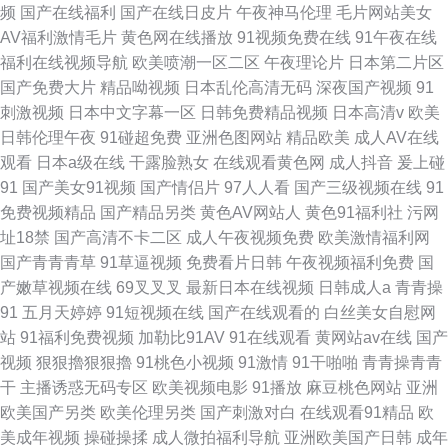
频
国产在线福利
国产在线日皮片
午夜神马伦理
毛片网站美女
AV福利激情毛片
黄色网在线播放
91视频免费在线
91午夜在线
福利在线视频导航
欧美喷潮一区二区
午夜理论片
日本第二片区
国产免费大片
精品呦视频
日本乱伦高清无码
深夜国产视频
91
刺激视频
日本中文字幕一区
日韩免费精品视频
日本高清v
欧美
日韩伦理午夜
91碰超免费
亚洲色图网站
精品欧美
成人AV在线
观看
日本a级在线
干露脸熟女
在线观看黄色网
成人抖音
爰上碰
91
国产美女91视频
国产情侣片
97人人看
国产三级视频在线
91
免费视频精品
国产精品另类
黄色AV网站人
黄色91福利社
污网
址18禁
国产高清不卡二区
成人午夜视频免费
欧美激情福利网
国产青青青草
91草逼视频
免费看片日韩
午夜视频福利免费
国
产嫩草视频在线
69叉叉叉
最新日本在线视频
日韩成人a
青青操
91
五月天婷婷
91短视频在线
国产在线观看的
白丝美女自慰网
站
91福利免费视频
加勒比91AV
91在线观看
黄网站av在线
国产
视频
狠狠擼狠狠擼
91桃色小视频
91激情
91干啪啪
青青操青青
干
主播诱惑无码专区
欧美视频电影
91播放
麻豆桃色网站
亚洲
欧美国产另类
欧美伦理另类
国产刺激对白
在线观看91精品
欧
美成年视频
操碰操揉
成人微拍福利导航
亚洲欧美国产日韩
成年