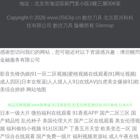
地址：北京市海淀區薊門里小區1幢三層306室
Copyright © 2026
www.0563ip.cn
數控刀具
北京星河秋科
技有限公司
數控刀具
版權所有
Sitemap
感谢您访问我们的网站，您可能还对以下资源感兴趣：潍坊幌窍
金融服务有限公司
影音先锋伪娘|91一区二区视频|蜜桃视频在线观看|91网址视频|
成人四区|日本女抠逼|人人摸人人91|在线AⅤ|白虎美女爆操91|欧
美综合婷婷
网站地图
日本一级大片
微拍福利在线观看
91香蕉APP
国产二区三区
国
青娱乐亚豆花 日韩草操 日本精品VA网站 玖玖精品热 91国产精品操笔 国产
产精品性
乱伦种子
美国伦理大片
国产二区在线观看
美女伦理视
频
福利偷拍小视频
91社区国产
丁香五月天堂
欧美变态一区
国
精品淫秽视频 www青青操 91淫黄影院 影音先锋亚洲自拍 AVV春色 日本A片
产综合在线观看
国产免费一级片
福利视频资源站
成人午夜在线