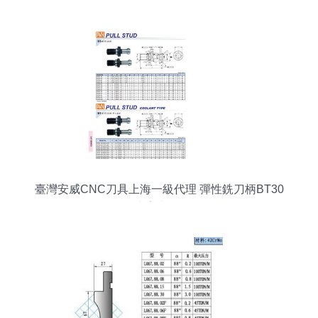
臺灣安威CNC刀具上海一級代理 彈性銑刀柄BT30
ER32價格、廠家與數控刀具全解析