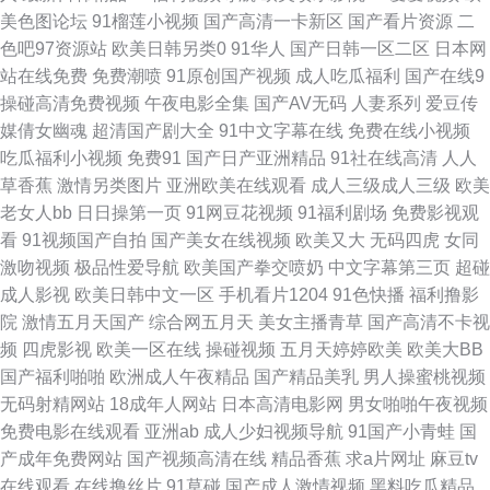
美色图论坛
91榴莲小视频
国产高清一卡新区
国产看片资源
二
人妻 超碰人人人妻 综合亚洲97 欧美性爱影音先锋 免费版91网页 欧美曰曰视
色吧97资源站
欧美日韩另类0
91华人
国产日韩一区二区
日本网
站在线免费
免费潮喷
91原创国产视频
成人吃瓜福利
国产在线9
频 91黑丝视频 欧美一页一区 欧美色吧国产精品 免费的瑟瑟的网站 欧美在线
操碰高清免费视频
午夜电影全集
国产AV无码
人妻系列
爱豆传
媒倩女幽魂
超清国产剧大全
91中文字幕在线
免费在线小视频
日韩操逼片 精品一欧美一综合 日韩1区二区 海角社区91精品 亚洲色图第一
吃瓜福利小视频
免费91
国产日产亚洲精品
91社在线高清
人人
草香蕉
激情另类图片
亚洲欧美在线观看
成人三级成人三级
欧美
页 九九热精品66 wwwAV资源网 国产专区 青青操影院 亚洲另类小说欧美
老女人bb
日日操第一页
91网豆花视频
91福利剧场
免费影视观
看
91视频国产自拍
国产美女在线视频
欧美又大
无码四虎
女同
www473p 黄色片之午夜播放 美女91视频 日韩精选av福利 国产AV探花 天堂
激吻视频
极品性爱导航
欧美国产拳交喷奶
中文字幕第三页
超碰
成人影视
欧美日韩中文一区
手机看片1204
91色快播
福利撸影
网国产 亚洲偷拍天堂 日韩免费新片网 福利社影院 国内激情 91深候 网站免
院
激情五月天国产
综合网五月天
美女主播青草
国产高清不卡视
频
四虎影视
欧美一区在线
操碰视频
五月天婷婷欧美
欧美大BB
费黄 激情另类综合av 日韩无码内射 色五月丁香综合网 久久男同 91黄色传媒
国产福利啪啪
欧洲成人午夜精品
国产精品美乳
男人操蜜桃视频
无码射精网站
18成年人网站
日本高清电影网
男女啪啪午夜视频
公司 成人久久免费的 狼友97 另类综合小图i 伊人成人大香蕉 韩国无码黄
免费电影在线观看
亚洲ab
成人少妇视频导航
91国产小青蛙
国
产成年免费网站
国产视频高清在线
精品香蕉
求a片网址
麻豆tv
www91视频 69大伊人 国产黄色在线三级 91网页在线看 福利社体验三分钟
在线观看
在线撸丝片
91草碰
国产成人激情视频
黑料吃瓜精品