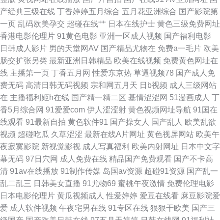
产经典三级在线
丁香婷婷五月综合
五月花亚洲综合
国产影院第
亚洲成人 韩国超逼视频 avtt自拍网 国外变态另类网站 黄色av小说网址 玖玖
一页
乱码欧美孕交
超碰在线艹
日本在线护士
黄色三级免费网址
香港电影伦理片
91黄色电影
亚洲一区成人视频
国产福利电影
爱大香蕉 日本老熟妇毛茸茸 日韩色色网站 婷婷她六月天 先锋影音女同 97色
日韩成人影片
男的天堂网AV
国产精品尤物在
免费a一毛片
欧美
肠交扩张另类
最新亚洲日韩精品
欧美在线视频
免费黄色网址在
色六月天 白丝美女足交 肏草碰91 91伊人五月天 婷婷日本 午夜剧场亚洲 肏
线
主播第一页
丁香五月网
性爱东京热
草逼视频78
国产成人免
费无码
高清日韩无码视频
宗和网五月天
日b视频
成人三级网站
屄论坛 精品91 操逼导航 人人草人人 青青操逼网 色色国产传媒 激情亭亭五
在
主播福利姬h在线
国产精一精二区
基情涩涩网
51漫画成人
丁
香5月综合网
91爱爱com
伊人涩涩射
黄色视频网址导航
91国在
月天 www变态天堂 www97色 AV免费在线观看 日本无码三级 久久素人 少妇
线观看
91最新自拍
黄色软件91
国产操女人
国产乱人
欧美乱欲
视频
超碰吃瓜
久草涩涩
最新在线A片网址
黄色视屏网站
欧美午
黑料 青娱乐92 97资源在线超碰 亚洲成人小说网 久久国产媒体 福利导航偷拍
夜寂寞影院
新视觉影视
成人写真福利
欧美内射网址
日本中文字
幕无码
97日穴网
成人免费在线
精品国产免费观看
国产不卡高
亚洲 午夜污福利 国产精品大香蕉 黑丝美女内射自慰 91探花 色色午夜影院
清
91av在线播放
91制作传媒
岛国av资源
超碰91资源
国产乱一
乱二乱三
日韩美女直播
91尤物69
蜜桃午夜激情
免费伦理电影
wwwh片 在线成人欧美 欧美ssswww 99超碰网 福利社八区九区 精品天天干
日本电影伦理片
黄瓜视频成人
性爱婷婷
爱豆在线看
麻豆影院爱
爱
成人软件视频
午夜宅男在线
91专区在线
狠狠干欧美
国产三
性爱综合区 日韩精品一二三四