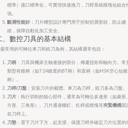
標準）接口標準化，可實現快速換刀，刀桿系統模塊化組合
強。
斷屑性能好
：刀片槽型設計專門用于控制切屑形狀，防止纏
繞，保障自動化加工安全。
二、數控刀具的基本結構
以最常用的可轉位車刀和銑刀為例，其結構通常包括：
刀柄
：刀具與機床主軸連接的部分，傳遞扭矩和軸向力。常
類型有錐柄（如7:24錐度的BT柄）和直柄（如HSK空心短錐
柄）。
刀桿/刀盤
：安裝刀片的載體。車刀為刀桿，銑刀多為刀盤。
刀片
：執行切削的核心部件，通常為可轉位多邊形（如菱形
方形、三角形）。刀片通過螺釘、杠桿或楔塊等
夾緊機構
固
在刀桿上。
刀墊
：置于刀片下方，起支撐、保護刀桿并確定刀片位置的