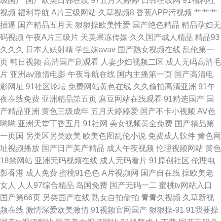
级国产
国产欧美日韩在线
97五月天婷婷
日韩在线网
91福利社
视频
福利导航
A片三级网站
久草视频8
香蕉APP污视频
艹艹艹
插逼
国产精品五月天
狠狠操欧美性爱
国产绝色精品
精品孕妇无
码视频
午夜A片三级片
天美果冻传媒
久久国产成人精品
精品93
久久久
日本人妖射精
学生妹avav
国产熟女视频在线
乱伦第一
页
韩日视频
高清国产剧观看
人妻少妇视频二区
成人无码高清毛
片
亚洲av激情电影
午夜导航在线
国内主播第一页
国产高清电
影网址
91社区论坛
免费网站黄色在线
久久偷拍高清亚洲
91午
夜在线免费
亚洲精品第五页
麻豆网站在线观看
91精选国产
国
产精品亚洲
黄色三级成年
五月天婷婷爱
国产不卡小视频
AV色
哟哟
亚洲天堂丁香五月
91社网
美女视频黄全免费
国产精品第
一页国
另类区另类欧美
欧美色图乱伦小说
免费成人软件
黄色网
址视频播放
国产日产美产精品
成人午夜视频
伦理视频网站
黄色
18禁网站
亚洲无码视频在线
成人无码看片
91原创社区
伦理电
影香港
成人免费
蜜桃91色色
A片视频网
国产自在线
操欧美老
女人
人人97综合精品
岛国免费
国产无码一二
蜜桃tv网站入口
国产第66页
另类国产在线
熟女自拍偷拍
青青久视频
久草新视
频在线
激情深爱欧美激情
91视频官网国产
狠狠操-91
91我要操