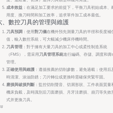
成本效益
：在滿足加工要求的前提下，平衡刀具初始成本、
用度、換刀時間和加工效率，追求單件加工成本最低。
六、數控刀具的管理與維護
刀具預調
：使用
對刀儀
在機外預先測量刀具的半徑和長度補
值，輸入數控系統，可大幅減少機床停機時間。
刀具管理
：對于擁有大量刀具的加工中心或柔性制造系統
（FMS），需采用
刀具管理系統
進行編碼、存儲、調度和壽
管理。
正確使用與維護
：遵循推薦的切削參數，避免過載；使用后
時清潔、涂油防銹；刀片轉位或更換時需確保夾緊牢固。
磨損與破損判斷
：監控切削聲音、切屑形狀、工件表面質量
機床負載，及時識別后刀面磨損、月牙洼磨損、崩刃等失效
式并更換刀具。
##