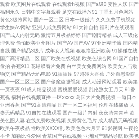
观看
欧美图片在线观看
在线观看h视频
国产a级0
变性人妖
国产
色情网站 伊人青青草大香蕉 日美91 欧美日网站 青娱乐91系列 日韩色综合
福利永久
日韩中文字幕观看
足交在线播放91
丁香五月色网站
黄色3级抢网站
国产一区二区
日本一级婬片
久久免费手机视频
久久艹视频 午夜激情AV导航 av片网站 91素人 超碰porn 久久伊人国产九九
学生妹Av网站
亚洲人成免费网站
91大神自拍
福利片在线观看
国产成人内射无码
激情五月极品婷婷
国产剧情精品
成人三级伦
在线看视频污 国模91 九九精品系列 色资源97 黑丝在线1 精品爱啪 伪娘撸管
理免费
偷怕欧美亚州图片
国产AV国产AV
97亚洲精华液
国内精
自线
国产精品3级片
成年女人视频
狠狠撸亚洲欧美
91操碰在线
射精视频 伊人精品伊 福利姬福利导航 九九热精品 超碰人妻人射 福利老司机
国产高清精品二区
国产欧美在线视频
欧美色综合网
91国产自拍
偷拍
香蕉911
花蝴蝶看片免费
白丝美女免费网站
欧美女人与动
www 超碰人人操人人操 日本午夜精华 欧美色色六区网址 91含羞草网站 玖
物交
国产精品无码电影
91插插库
97超碰大香蕉
户外自慰影院
国产一区二区二区
国产偷窥盗摄视频
成人动漫网站观看
欧美第
玖资源总站 99操的在线视频 亚洲tv色 另类欧美人l AV福利页 影音先锋色情影
一页夜夜
91成人精品视频
蜜桃爱爱视频
乱伦熟女五月天
91香
蕉视
福利在线视频直播
一区xxxxx
岛国大片免费视频
一道日本
院 18禁黄站 jk黑丝啪啪内射 在线观看污视频 51福利视频在线 日韩色图中文
亚洲香蕉
国产91高清精品
国产一区二区福利
伦理在线播放
人
妻无码精品
91自拍在线观看
国产一级片内射
夜夜骑青青草
欧
字幕 91国产小视频 青草操中文字幕 青娱乐91午夜 超碰91大香蕉 探花在线
美色图人妻
在线免费欧美视频
免费黄色毛片
成人精品无码视频
欧美午夜极品
性欧美ⅩⅩⅩⅩ乱
欧美色色六月天
91影视网
午夜伦
avtb麻豆花绯 老司机激情影院 国产日韩久久影院 91视网站 草逼国产 91黄色
不卡
加勒比性爱网
青草国产在线视频
亚洲国产精品导航
欧美色