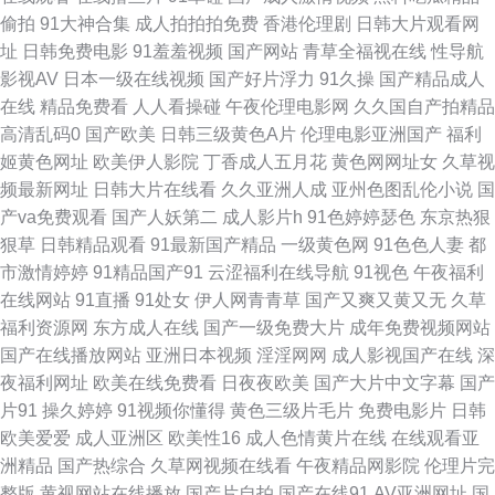
偷拍
91大神合集
成人拍拍拍免费
香港伦理剧
日韩大片观看网
久久精品这里18 日本三级aaa 天天干视频网站 日韩草草视频 老司机福利导
址
日韩免费电影
91羞羞视频
国产网站
青草全福视在线
性导航
影视AV
日本一级在线视频
国产好片浮力
91久操
国产精品成人
航网 日本岛国片 玖草在线资源站 韩国有码专区 国产网站 AV午夜激情 91色
在线
精品免费看
人人看操碰
午夜伦理电影网
久久国自产拍精品
高清乱码0
国产欧美
日韩三级黄色A片
伦理电影亚洲国产
福利
视频国产自 成人日韩免费 成人网站立即观看 人妖变态性交 后入黑丝jk 另类
姬黄色网址
欧美伊人影院
丁香成人五月花
黄色网网址女
久草视
频最新网址
日韩大片在线看
久久亚洲人成
亚州色图乱伦小说
国
啪啪 国产精品黄色网 久操视频网 黑丝网址 91免费公开视频 久草社区在线
产va免费观看
国产人妖第二
成人影片h
91色婷婷瑟色
东京热狠
狠草
日韩精品观看
91最新国产精品
一级黄色网
91色色人妻
都
91人人操人人妻 国产w色麻豆 精品国产vT 成人日本三级 日韩A三级 五月天
市激情婷婷
91精品国产91
云涩福利在线导航
91视色
午夜福利
在线网站
91直播
91处女
伊人网青青草
国产又爽又黄又无
久草
色婷姐 avtt五月婷婷 操碰97 亚洲Av色情网占 肏屄的视频不卡的 91黄免费 日
福利资源网
东方成人在线
国产一级免费大片
成年免费视频网站
国产在线播放网站
亚洲日本视频
淫淫网网
成人影视国产在线
深
本熟女色 青娱乐91伦理 91黑丝高跟骚 老熟女自慰91 欧美美女性爱网站 在
夜福利网址
欧美在线免费看
日夜夜欧美
国产大片中文字幕
国产
片91
操久婷婷
91视频你懂得
黄色三级片毛片
免费电影片
日韩
线h片 97欧美超碰 欧美色图色99 老湿机97老司机 超碰碰影院 91com视频
欧美爱爱
成人亚洲区
欧美性16
成人色情黄片在线
在线观看亚
洲精品
国产热综合
久草网视频在线看
午夜精品网影院
伦理片完
男人资源色123 香焦网站 肏屄网站 91社久久 99热这 超碰免费在线99 www
整版
黄视网站在线播放
国产片自拍
国产在线91
AV亚洲网址
国