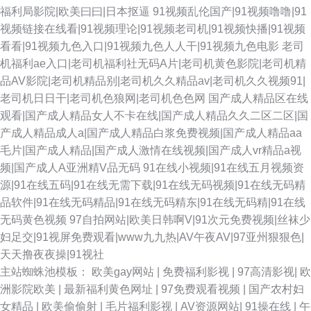
福利局影院|欧美曰曰|日本抠逼
91视频乱伦国产|91视频噜噜|91
视频链接在线看|91视频理论|91视频老司机|91视频快播|91视频
看看|91视频九色入口|91视频九色人人干|91视频九色电影
老司
机福利ae入口|老司机福利社无码A片|老司机黄色影院|老司机精
品AV影院|老司机精品别|老司机久久精品av|老司机久久视频91|
老司机日日干|老司机色狼网|老司机色色网
国产成人精品区在线
观看|国产成人精品女人不卡在线|国产成人精品久久二区二区|国
产成人精品成人a|国产成人精品白浆免费视频|国产成人精品aa
毛片|国产成人精品|国产成人激情在线视频|国产成人vr精品a视
频|国产成人A亚洲精V品无码
91在线小视频|91在线五月视频资
源|91在线五码|91在线无需下载|91在线无码视频|91在线无码精
品软件|91在线无码精品|91在线无码精东|91在线无码精|91在线
无码黄色视频
97自拍网站|欧美日韩啊V|91次元免费视频|丝袜少
妇足交|91视屏免费观看|www九九热|AV午夜AV|97亚州狠狠色|
天天撸夜夜操|91视社
主站蜘蛛池模板：
欧美gay网站
|
免费福利影视
|
97高清影视
|
欧
洲影院欧美
|
最新福利黄色网址
|
97免费观看视频
|
国产农村妇
女精品
|
欧美偷偷射
|
毛片福利影视
|
AV资源网站
|
91操在线
|
午