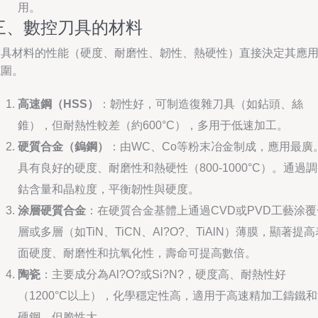
用。
三、數控刀具的材料
刀具材料的性能（硬度、耐磨性、韌性、熱硬性）直接決定其應
范圍。
高速鋼（HSS）
：韌性好，可制造復雜刀具（如鉆頭、絲
錐），但耐熱性較差（約600°C），多用于低速加工。
硬質合金（鎢鋼）
：由WC、Co等粉末冶金制成，應用最廣
具有良好的硬度、耐磨性和熱硬性（800-1000°C）。通過
鈷含量和晶粒度，平衡韌性與硬度。
涂層硬質合金
：在硬質合金基體上通過CVD或PVD工藝涂覆
層或多層（如TiN、TiCN、Al?O?、TiAlN）薄膜，顯著提高
面硬度、耐磨性和抗氧化性，壽命可提高數倍。
陶瓷
：主要成分為Al?O?或Si?N?，硬度高、耐熱性好
（1200°C以上），化學穩定性高，適用于高速精加工鑄鐵
硬鋼，但脆性大。