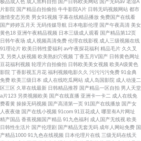
极品成人色
成人黑料自拍
国产日韩欧美网站
国产无码av
老湿A
片影院
国产精品自拍偷拍
牛牛影院A片
日韩无码视频网站
都市
激情变态另类
男女91视频
字幕在线精品播放
免费国产在线看
国产婷婷五月天
无码传媒导航
日本电影伦理
国产午夜高清
美女
黄色18
亚洲午夜精品视频
日本三级成人观看
国产精品第12页
日韩午夜场
成人视频高清免费
伦理在线影视
成人三级视频在线
91理论片
欧美日韩性爱福利
av午夜探花福利
精品毛片
久久叉
叉
另类人妖视频
欧美熟妇穴视频
丁香五月V国产
日韩黄色网址
豆花福利视频
轮理片自拍偷拍
日韩欧美美女视频
欧美A级黄色
影院
丁香影视五月花
福利视频电影久久
污污污污免费
91金典
免费
欧美三级日本
成人在线吃瓜网站
成人岛国影院
成人动漫二
区三区
久草在线最新
日韩精品推荐
国产精品一区自拍
男人天堂
a片123
另类视频欧美
国产在线直播
亚洲卡一卡二
成人在线免
费看黄
操操无码视频
国产高清第一页
91国产在线播放
国产女
人夜夜做
国产在线小视频
91com
91豆花成人
哪里有A片网址
精产国品
香蕉视频国产精品
91九色福利
成人国产无线视
欧美
日韩性生活片
国产伦理剧
国产精品无套无码
成年人网站免费
国
产精品1000
91九色在线视频
日本伦理片在线
三级无码在线天